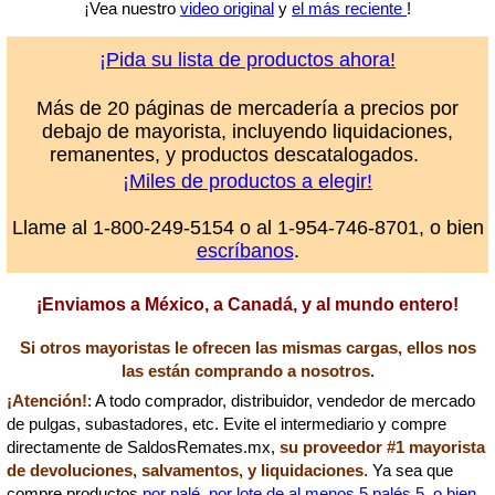
¡Vea nuestro
video original
y
el más reciente
!
¡Pida su lista de productos ahora!
Más de 20 páginas de mercadería a precios por
debajo de mayorista, incluyendo liquidaciones,
remanentes, y productos descatalogados.
¡Miles de productos a elegir!
Llame al 1-800-249-5154 o al 1-954-746-8701, o bien
escríbanos
.
¡Enviamos a México, a Canadá, y al mundo entero!
Si otros mayoristas le ofrecen las mismas cargas, ellos nos
las están comprando a nosotros.
¡Atención!
: A todo comprador, distribuidor, vendedor de mercado
de pulgas, subastadores, etc. Evite el intermediario y compre
directamente de SaldosRemates.mx,
su proveedor #1 mayorista
de devoluciones, salvamentos, y liquidaciones
. Ya sea que
compre productos
por palé
,
por lote de al menos 5 palés 5, o bien