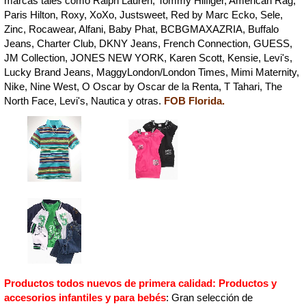
marcas tales como Ralph Lauren, Tommy Hilfiger, American Rag,
Paris Hilton, Roxy, XoXo, Justsweet, Red by Marc Ecko, Sele,
Zinc, Rocawear, Alfani, Baby Phat, BCBGMAXAZRIA, Buffalo
Jeans, Charter Club, DKNY Jeans, French Connection, GUESS,
JM Collection, JONES NEW YORK, Karen Scott, Kensie, Levi's,
Lucky Brand Jeans, MaggyLondon/London Times, Mimi Maternity,
Nike, Nine West, O Oscar by Oscar de la Renta, T Tahari, The
North Face, Levi's, Nautica y otras.
FOB Florida.
Productos todos nuevos de primera calidad: Productos y
accesorios infantiles y para bebés
: Gran selección de