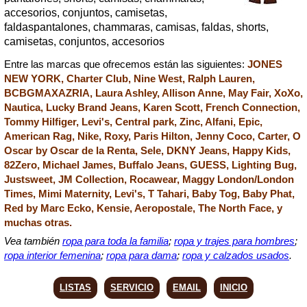
accesorios, conjuntos, camisetas,
faldaspantalones, chammaras, camisas, faldas, shorts,
camisetas, conjuntos, accesorios
Entre las marcas que ofrecemos están las siguientes:
JONES
NEW YORK, Charter Club, Nine West, Ralph Lauren,
BCBGMAXAZRIA, Laura Ashley, Allison Anne, May Fair, XoXo,
Nautica, Lucky Brand Jeans, Karen Scott, French Connection,
Tommy Hilfiger, Levi's, Central park, Zinc, Alfani, Epic,
American Rag, Nike, Roxy, Paris Hilton, Jenny Coco, Carter, O
Oscar by Oscar de la Renta, Sele, DKNY Jeans, Happy Kids,
82Zero, Michael James, Buffalo Jeans, GUESS, Lighting Bug,
Justsweet, JM Collection, Rocawear, Maggy London/London
Times, Mimi Maternity, Levi's, T Tahari, Baby Tog, Baby Phat,
Red by Marc Ecko, Kensie, Aeropostale, The North Face, y
muchas otras.
Vea también
ropa para toda la familia
;
ropa y trajes para hombres
;
ropa interior femenina
;
ropa para dama
;
ropa y calzados usados
.
LISTAS
SERVICIO
EMAIL
INICIO