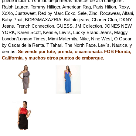
puede incluir un surtido de primeras marcas de alta categorís:
Ralph Lauren, Tommy Hilfiger, American Rag, Paris Hilton, Roxy,
XoXo, Justsweet, Red by Marc Ecko, Sele, Zinc, Rocawear, Alfani,
Baby Phat, BCBGMAXAZRIA, Buffalo jeans, Charter Club, DKNY
Jeans, French Connection, GUESS, JM Collection, JONES NEW
YORK, Karen Scott, Kensie, Levi's, Lucky Brand Jeans, Maggy
London/London Times, Mimi Maternity, Nike, Nine West, O Oscar
by Oscar de la Renta, T Tahari, The North Face, Levi's, Nautica, y
demás.
Se vende por lote, prenda, o camionada. FOB Florida,
California, y muchos otros puntos de embarque.