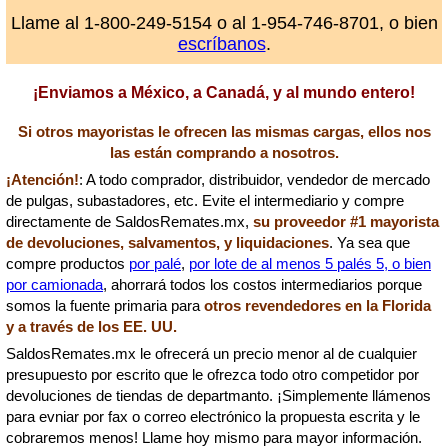
Llame al 1-800-249-5154 o al 1-954-746-8701, o bien
escríbanos
.
¡Enviamos a México, a Canadá, y al mundo entero!
Si otros mayoristas le ofrecen las mismas cargas, ellos nos
las están comprando a nosotros.
¡Atención!
: A todo comprador, distribuidor, vendedor de mercado
de pulgas, subastadores, etc. Evite el intermediario y compre
directamente de SaldosRemates.mx,
su proveedor #1 mayorista
de devoluciones, salvamentos, y liquidaciones
. Ya sea que
compre productos
por palé
,
por lote de al menos 5 palés 5, o bien
por camionada
, ahorrará todos los costos intermediarios porque
somos la fuente primaria para
otros revendedores en la Florida
y a través de los EE. UU.
SaldosRemates.mx le ofrecerá un precio menor al de cualquier
presupuesto por escrito que le ofrezca todo otro competidor por
devoluciones de tiendas de departmanto. ¡Simplemente llámenos
para evniar por fax o correo electrónico la propuesta escrita y le
cobraremos menos! Llame hoy mismo para mayor información.